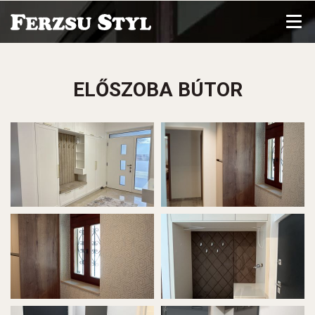
Bemutatkozás
ELŐSZOBA BÚTOR
Referenciák
Rólunk
Álláslehetőség
Kapcsolat